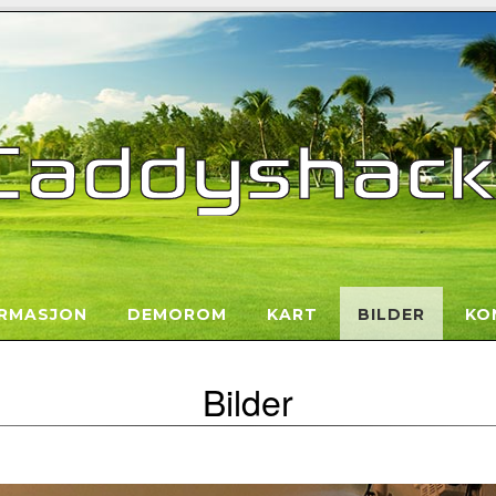
ORMASJON
DEMOROM
KART
BILDER
KO
Bilder