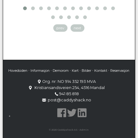
prev
next
•
•
•
•
•
•
Hovedsiden
Informasjon
Demorom
Kart
Bilder
Kontakt
Reservasjon
Org. nr: NO 914 352 193 MVA
Kristiansandsveien 254, 4516 Mandal
941 85 818
post@caddyshack.no
© 2020 Caddyshack AS •
Admin