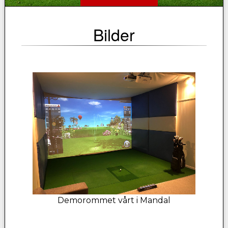
Bilder
Demorommet vårt i Mandal
D