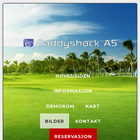
HOVEDSIDEN
INFORMASJON
DEMOROM
KART
BILDER
KONTAKT
RESERVASJON